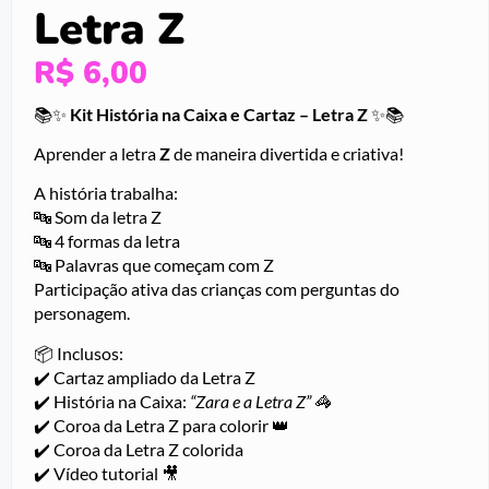
Letra Z
R$
6,00
📚✨
Kit História na Caixa e Cartaz – Letra Z
✨📚
Aprender a letra
Z
de maneira divertida e criativa!
A história trabalha:
🔤 Som da letra Z
🔤 4 formas da letra
🔤 Palavras que começam com Z
Participação ativa das crianças com perguntas do
personagem.
📦 Inclusos:
✔️ Cartaz ampliado da Letra Z
✔️ História na Caixa:
“Zara e a Letra Z”
🦓
✔️ Coroa da Letra Z para colorir 👑
✔️ Coroa da Letra Z colorida
✔️ Vídeo tutorial 🎥