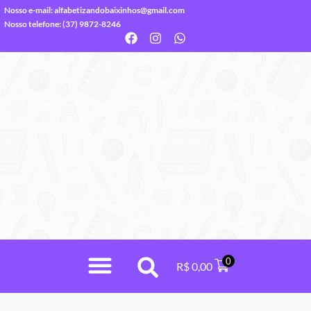
Nosso e-mail:
alfabetizandobaixinhos@gmail.com
Nosso telefone: (37) 9872-8246
0
R$
0,00