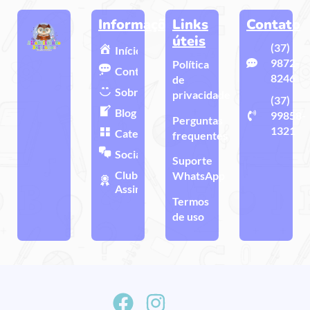
Informações
Links
Contato
úteis
(37)
Início
9872-
Política
Contato
8246
de
Sobre
privacidade
(37)
Blog
99858-
Perguntas
1321
Categorias
frequentes
Sociais
Suporte
Clube de
WhatsApp
Assinatura
Termos
de uso