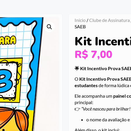
Início
/
Clube de Assinatura
SAEB
Kit Incen
R$
7,00
🌟 Kit Incentivo Prova SAE
O
Kit Incentivo Prova SAE
estudantes
de forma lúdica e
Ele acompanha um
painel c
principal:
👉
“Você nasceu para brilhar!
o nome da avaliação e i
Além disso, o kit inclui: