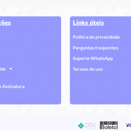
ções
Links úteis
Política de privacidade
Perguntas frequentes
Suporte WhatsApp
ias
Termos de uso
e Assinatura