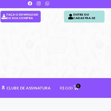
FAÇA O DOWNLOAD
ENTRE OU
DA SUA COMPRA
CADASTRA-SE
0
R$
0,00
CLUBE DE ASSINATURA