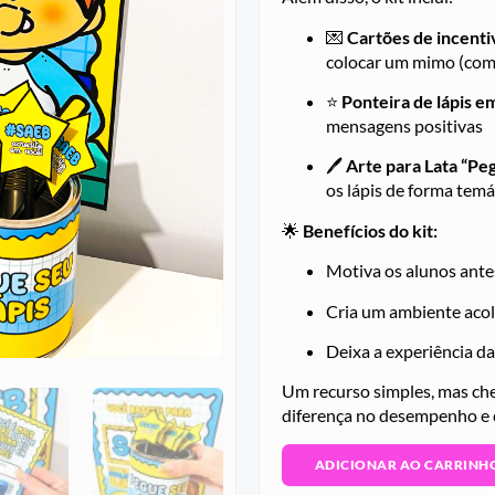
💌
Cartões de incenti
colocar um mimo (com
⭐
Ponteira de lápis e
mensagens positivas
🖊️
Arte para Lata “Peg
os lápis de forma temá
🌟
Benefícios do kit:
Motiva os alunos ante
Cria um ambiente acol
Deixa a experiência da
Um recurso simples, mas chei
diferença no desempenho e 
ADICIONAR AO CARRINH