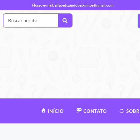
Nosso e-mail:
alfabetizandobaixinhos@gmail.com
INÍCIO
CONTATO
SOBR