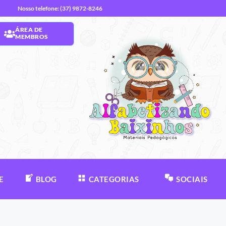
Nosso telefone: (37) 9872-8246
ÁREA DE
MEMBROS
E
BLOG
CATEGORIAS
SOCIAIS