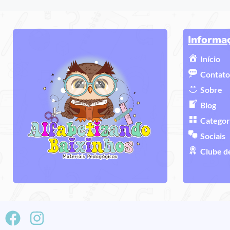
Informa
Início
Contato
Sobre
Blog
Categor
Sociais
Clube d