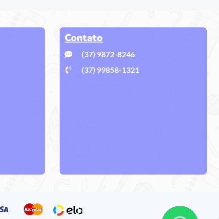
Contato
(37) 9872-8246
(37) 99858-1321