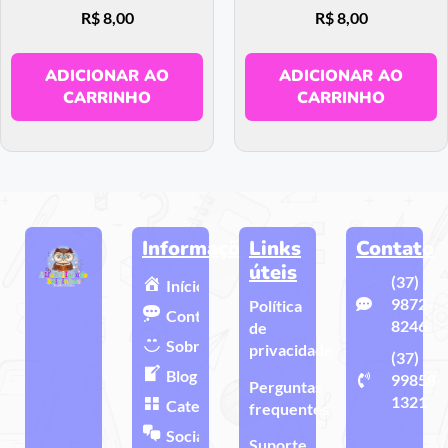
R$
8,00
R$
8,00
ADICIONAR AO
ADICIONAR AO
CARRINHO
CARRINHO
Informações
Links
Contato
úteis
(37)
Início
9872-
Política
Contato
8246
de
Sobre
privacidade
(37)
Blog
99858-
Perguntas
1321
Categorias
frequentes
Sociais
Suporte