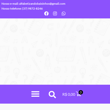
Nosso e-mail:
alfabetizandobaixinhos@gmail.com
Nosso telefone: (37) 9872-8246
0
R$
0,00