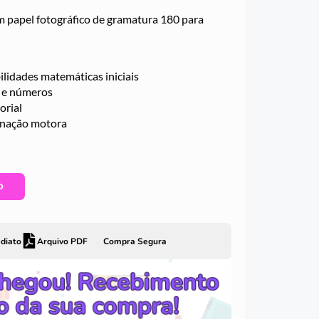
papel fotográfico de gramatura 180 para
lidades matemáticas iniciais
 e números
orial
enação motora
O
diato
Arquivo PDF
Compra Segura