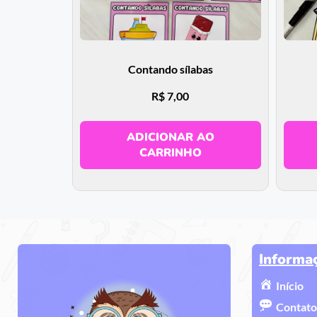
Contando sílabas
R$
7,00
ADICIONAR AO
CARRINHO
Informa
Início
Contato