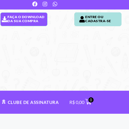
FAÇA O DOWNLOAD
ENTRE OU
DA SUA COMPRA
CADASTRA-SE
0
R$
0,00
CLUBE DE ASSINATURA