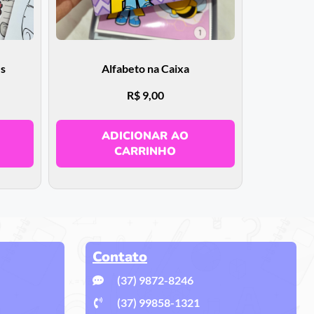
es
Alfabeto na Caixa
R$
9,00
ADICIONAR AO
CARRINHO
Contato
(37) 9872-8246
(37) 99858-1321