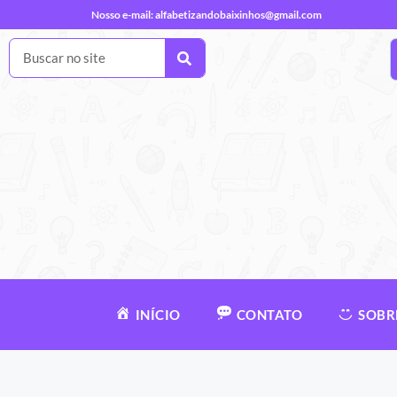
Nosso e-mail:
alfabetizandobaixinhos@gmail.com
INÍCIO
CONTATO
SOBR