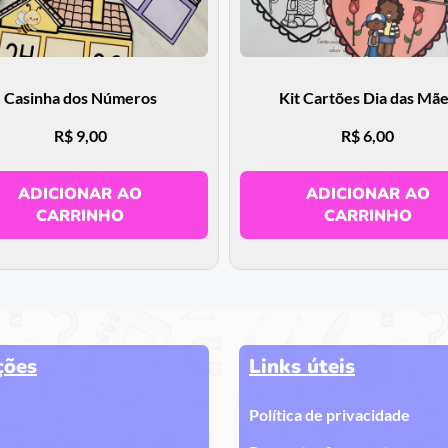
Casinha dos Números
Kit Cartões Dia das Mã
R$
9,00
R$
6,00
ADICIONAR AO
ADICIONAR AO
CARRINHO
CARRINHO
ções
Links úteis
Política de privacidade