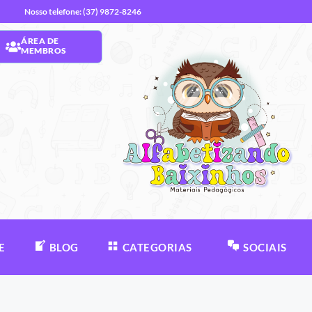
Nosso telefone: (37) 9872-8246
ÁREA DE
MEMBROS
E
BLOG
CATEGORIAS
SOCIAIS