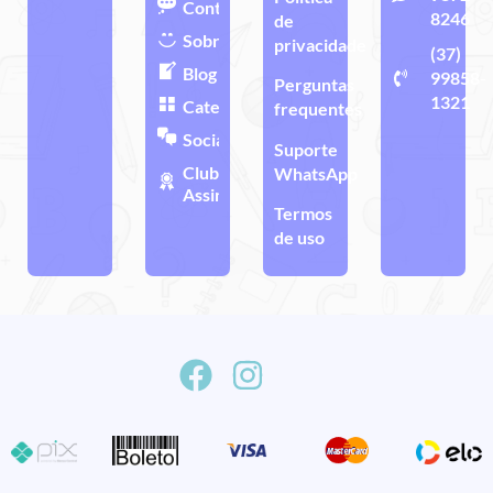
Contato
8246
de
Sobre
privacidade
(37)
Blog
99858-
Perguntas
1321
Categorias
frequentes
Sociais
Suporte
Clube de
WhatsApp
Assinatura
Termos
de uso