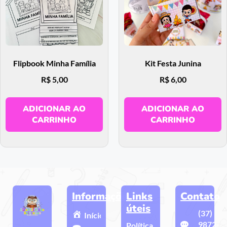
Flipbook Minha Família
Kit Festa Junina
R$
5,00
R$
6,00
ADICIONAR AO
ADICIONAR AO
CARRINHO
CARRINHO
Informações
Links
Contato
úteis
(37)
Início
9872-
Política