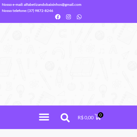
Nosso e-mail:
alfabetizandobaixinhos@gmail.com
Nosso telefone: (37) 9872-8246
0
R$
0,00