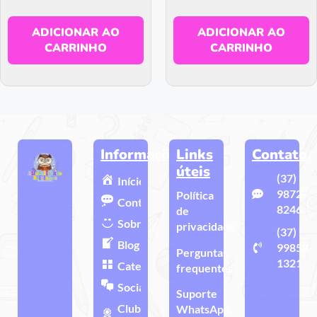
ADICIONAR AO
ADICIONAR AO
CARRINHO
CARRINHO
Informações
Links
Contato
úteis
(37)
Início
9872-
Política
Contato
8246
de
Sobre
privacidade
(37)
Blog
99858-
Perguntas
1321
Categorias
frequentes
Sociais
Suporte
Clube de
WhatsApp