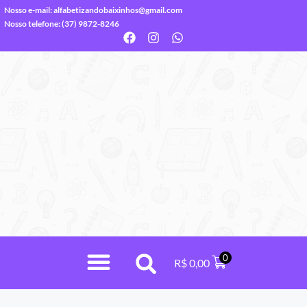
Nosso e-mail:
alfabetizandobaixinhos@gmail.com
Nosso telefone: (37) 9872-8246
0
R$
0,00