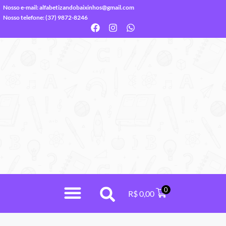
Nosso e-mail:
alfabetizandobaixinhos@gmail.com
Nosso telefone: (37) 9872-8246
0
R$
0,00