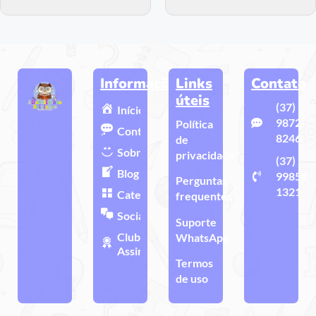
Informações
Links
Contato
úteis
(37)
Início
9872-
Política
Contato
8246
de
Sobre
privacidade
(37)
Blog
99858-
Perguntas
1321
Categorias
frequentes
Sociais
Suporte
Clube de
WhatsApp
Assinatura
Termos
de uso