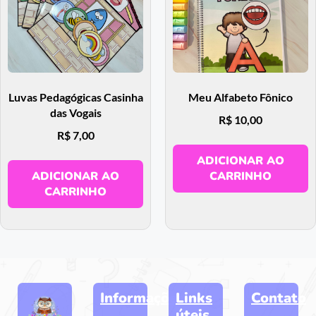
Luvas Pedagógicas Casinha
Meu Alfabeto Fônico
das Vogais
R$
10,00
R$
7,00
ADICIONAR AO
ADICIONAR AO
CARRINHO
CARRINHO
Informações
Links
Contato
úteis