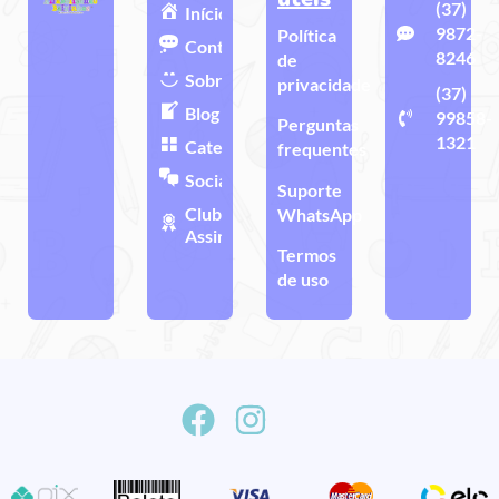
(37)
Início
9872-
Política
Contato
8246
de
Sobre
privacidade
(37)
Blog
99858-
Perguntas
1321
Categorias
frequentes
Sociais
Suporte
Clube de
WhatsApp
Assinatura
Termos
de uso