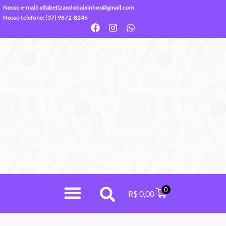
Nosso e-mail:
alfabetizandobaixinhos@gmail.com
Nosso telefone: (37) 9872-8246
0
R$
0,00