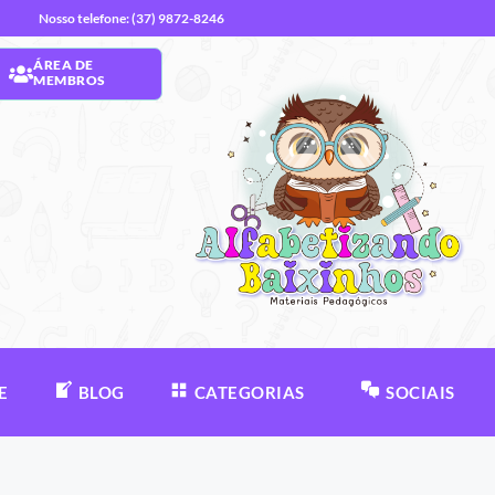
Nosso telefone: (37) 9872-8246
ÁREA DE
MEMBROS
E
BLOG
CATEGORIAS
SOCIAIS