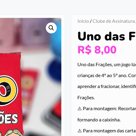
Início
/
Clube de Assinatura
Uno das F
R$
8,00
Uno das Frações, um jogo lú
crianças de 4° ao 5° ano. Co
aprender a fracionar, identif
Frações.
⚠️ Para montagem: Recortar 
formando a caixinha.
⚠️ Para montagem das cartas