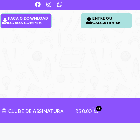
FAÇA O DOWNLOAD
ENTRE OU
DA SUA COMPRA
CADASTRA-SE
0
R$
0,00
CLUBE DE ASSINATURA