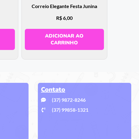
Correio Elegante Festa Junina
R$
6,00
ADICIONAR AO
CARRINHO
Contato
(37) 9872-8246
(37) 99858-1321