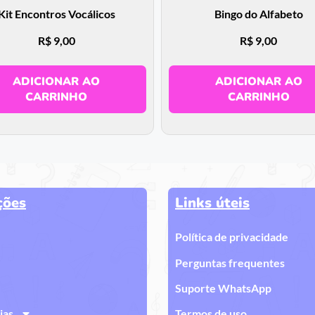
Kit Encontros Vocálicos
Bingo do Alfabeto
R$
9,00
R$
9,00
ADICIONAR AO
ADICIONAR AO
CARRINHO
CARRINHO
ções
Links úteis
Política de privacidade
Perguntas frequentes
Suporte WhatsApp
ias
Termos de uso