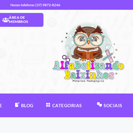
Nosso telefone: (37) 9872-8246
ÁREA DE
MEMBROS
E
BLOG
CATEGORIAS
SOCIAIS