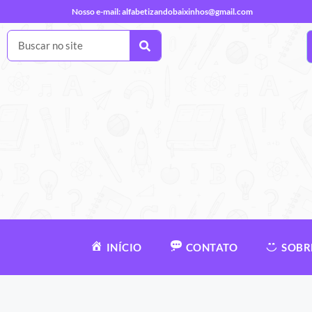
Nosso e-mail:
alfabetizandobaixinhos@gmail.com
INÍCIO
CONTATO
SOBR