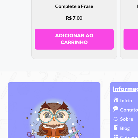
Complete a Frase
R$
7,00
ADICIONAR AO
CARRINHO
Informa
Início
Contato
Sobre
Blog
Categor