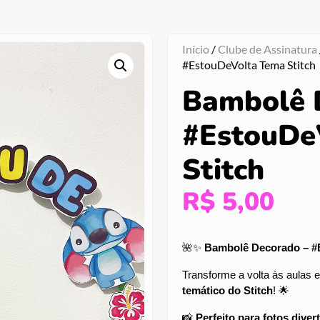
Início
/
Clube de Assinatura
#EstouDeVolta Tema Stitch
Bambolê 
#EstouDe
Stitch
R$
5,00
🌺✨
Bambolê Decorado – #E
Transforme a volta às aula
temático do Stitch
! 🌟
📸
Perfeito para fotos divert