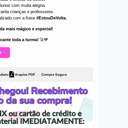
lunos com muita alegria.
anta crianças e professores.
alizado com a frase
#EstouDeVolta
.
a mais mágico e especial!
cante toda a turma!
🚀💙
O
diato
Arquivo PDF
Compra Segura