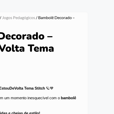
/
Jogos Pedagógicos
/ Bambolê Decorado –
Decorado –
Volta Tema
stouDeVolta Tema Stitch
🪐💙
s em um momento inesquecível com o
bambolê
idas e cheias de estilo!