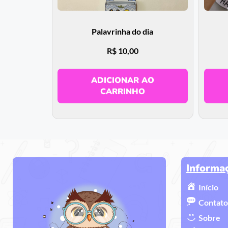
Palavrinha do dia
R$
10,00
ADICIONAR AO
CARRINHO
Informa
Início
Contato
Sobre