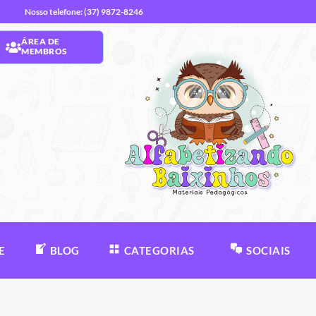
Nosso telefone: (37) 9872-8246
ÁREA DE
MEMBROS
E
BLOG
CATEGORIAS
SOCIAIS