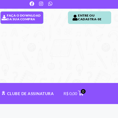
FAÇA O DOWNLOAD
ENTRE OU
DA SUA COMPRA
CADASTRA-SE
0
R$
0,00
CLUBE DE ASSINATURA