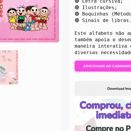
🔴 Letra cursiva;

🔴 Ilustrações;

🔴 Boquinhas (Método
🔴 Sinais de libras.
Este alfabeto não a
também apoia o dese
maneira interativa 
ADICIONAR AO CARRINH
Download Ime