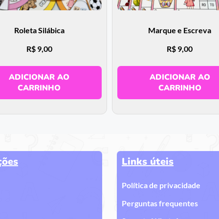
Roleta Silábica
Marque e Escreva
R$
9,00
R$
9,00
ADICIONAR AO
ADICIONAR AO
CARRINHO
CARRINHO
ções
Links úteis
Política de privacidade
Perguntas frequentes