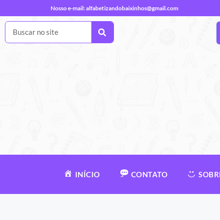
Nosso e-mail:
alfabetizandobaixinhos@gmail.com
INÍCIO
CONTATO
SOBR