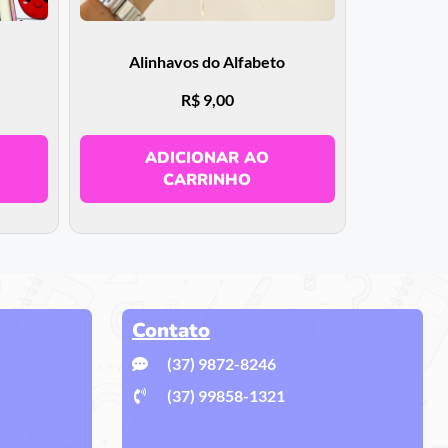
Alinhavos do Alfabeto
R$
9,00
ADICIONAR AO
CARRINHO
Contato
(37) 9872-8246
(37) 99858-1321