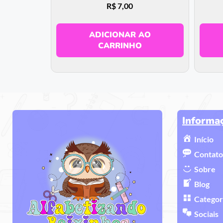
R$
7,00
ADICIONAR AO
CARRINHO
Informa
Início
Contato
Sobre
Blog
Categor
Sociais