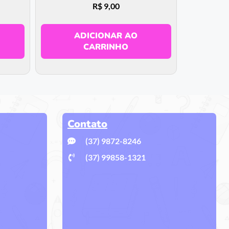
R$
9,00
ADICIONAR AO
CARRINHO
Contato
(37) 9872-8246
(37) 99858-1321