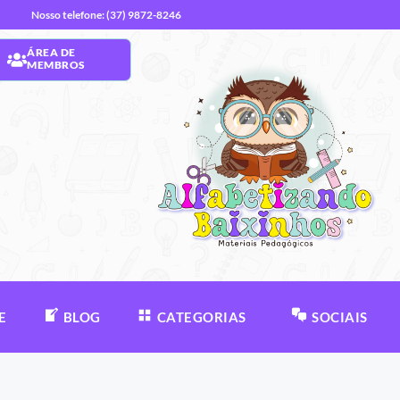
Nosso telefone: (37) 9872-8246
ÁREA DE
MEMBROS
E
BLOG
CATEGORIAS
SOCIAIS