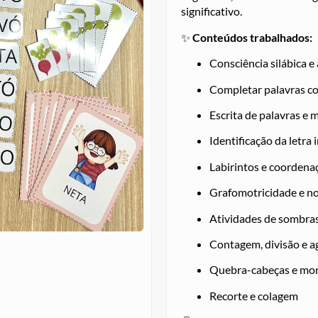
significativo.
✨
Conteúdos trabalhados:
Consciência silábica e
Completar palavras c
Escrita de palavras e
Identificação da letra i
Labirintos e coorden
Grafomotricidade e no
Atividades de sombras
Contagem, divisão e 
Quebra-cabeças e mo
Recorte e colagem