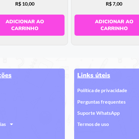
R$
10,00
R$
7,00
ADICIONAR AO
ADICIONAR AO
CARRINHO
CARRINHO
ções
Links úteis
Política de privacidade
Perguntas frequentes
Suporte WhatsApp
ias
Termos de uso