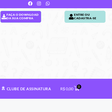
FAÇA O DOWNLOAD
ENTRE OU
DA SUA COMPRA
CADASTRA-SE
0
R$
0,00
CLUBE DE ASSINATURA