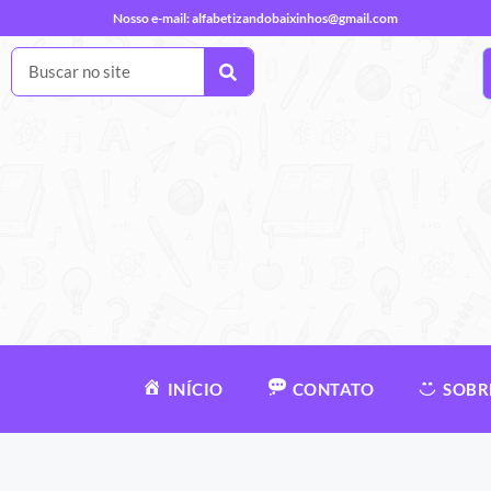
Nosso e-mail:
alfabetizandobaixinhos@gmail.com
INÍCIO
CONTATO
SOBR